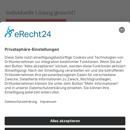
Individuelle Lösung gesucht?
Co-Packing Konfigurator
QUICKLINKS
SOCIAL MEDIA
Co-Packing
LinkedIn
Instagram
Verpackungslösungen
Facebook
Verpackungsentwicklung
Verpackungsberatung