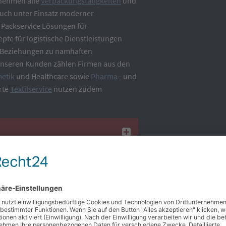
rnehmen alle
Verpackungstätigkeiten
und
auch unter Einsatz moderner
 Packservice Lösungen für
te für logistische Dienst­leistungen
ge Beziehungen zu namhaften
unseren Kunden zählen Firmen aus den
etik
und Healthcare sowie
Pharma
– und
rte
Textilservice
nutzen zudem