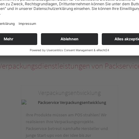
Verpackungsdienstleistungen von Packservic
Verpackungsentwicklung
Ihre Produkte müssen am POS strahlen! Wir
realisieren Ihre Verpackungsprojekte.
Packservice betreut namhafte Hersteller und
junge Start-ups von der Idee bis zur