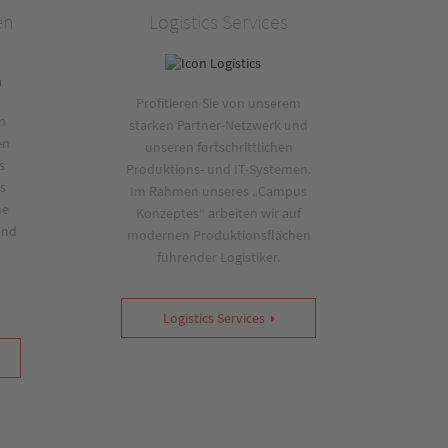
en
Logistics Services
Profitieren Sie von unserem
n
starken Partner-Netzwerk und
en
unseren fortschrittlichen
s
Produktions- und IT-Systemen.
s
Im Rahmen unseres „Campus
ne
Konzeptes“ arbeiten wir auf
und
modernen Produktionsflächen
führender Logistiker.
Logistics Services