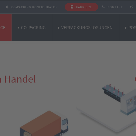
CO-PACKING KONFIGURATOR
KARRIERE
KONTAKT
ICE
CO-PACKING
VERPACKUNGSLÖSUNGEN
POS
n Handel