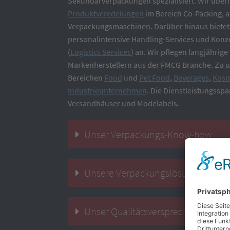
Sekundärverpackungen spezialisiert. Wir übe
Produktveredelungen
im Bereich Co-Packing, 
Verpackungsmaschinen. Darüber hinaus bietet
personalintensive Handling-Services und Konzep
(
Logistics Services
) an. Wir pflegen langjähri
Markenherstellern aus der FMCG Branche. Zu 
Bereichen
Food
und
Pet Food
,
Beverages
,
Kosm
Industrieunternehmen
. Die Dienstleistungsspa
Versandhäuser und Modelabels.
Unser Verpackungs-Know-how
Unsere Verpackungslösungen
Unser Qualitätsversprechen