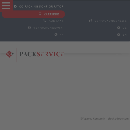
CO-PACKING KONFIGURATOR
KARRIERE
KONTAKT
VERPACKUNGSNEWS
VERPACKUNGSWIKI
DE
FR
EN
©Yuganov Konstantin – stock.adobe.com