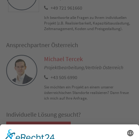
+49 721 961660
Ich beantworte alle Fragen zu Ihrem individuellen
Projekt (z.B. Realisierbarkeit, Kapazitätsauslastung,
Zeitmanagement, Kosten und Preisgestaltung).
Ansprechpartner Österreich
Michael Tercek
Projektbearbeitung/Vertrieb Österreich
+43 505 6990
Sie möchten ein Projekt an einem unserer
österreichischen Standorte realisieren? Dann freue
ich mich auf Ihre Anfrage.
Individuelle Lösung gesucht?
Co-Packing Konfigurator