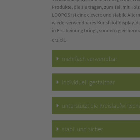
Produkte, die sie tragen, zum Teil mit Hol
LOOPOS ist eine clevere und stabile Altern
wiederverwendbares Kunststoffdisplay, da
in Erscheinung bringt, sondern gleicher
erzielt.
mehrfach verwendbar
individuell gestaltbar
unterstützt die Kreislaufwirtscha
stabil und sicher