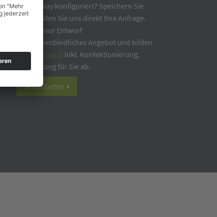
r Wunschdisplay konfiguriert? Speichern Sie
f ab oder senden Sie uns direkt Ihre Anfrage.
 verbindlich / nur Entwurf
n Ihnen ein unverbindliches Angebot und bilden
en
Loopos-Kreislauf
inkl. Konfektionierung,
 und Rückholung für Sie ab.
Jetzt starten