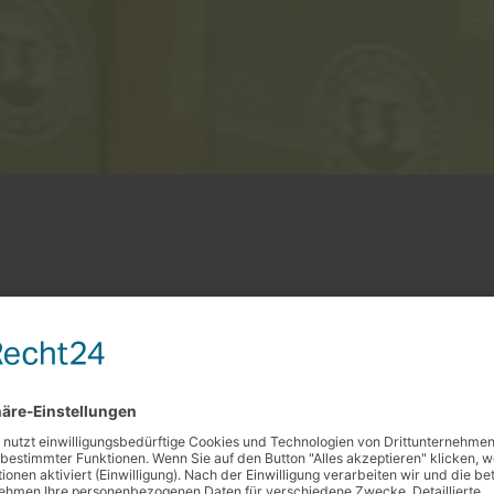
ration erstellen und unverbindliches Angeb
Konfiguriere
können Farb
anpassen so
hochladen.