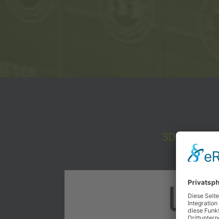
3D-Konfigu
Video-
Player