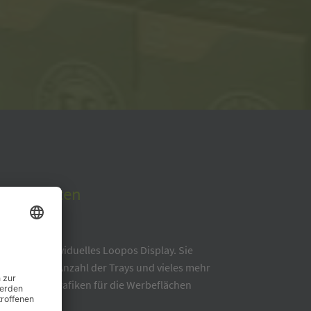
ot erhalten
n Sie Ihr individuelles Loopos Display. Sie
e, Bauform, Anzahl der Trays und vieles mehr
wie eigene Grafiken für die Werbeflächen