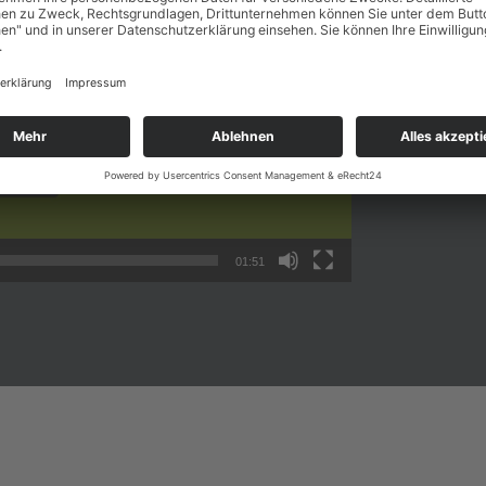
Sie haben Ih
Ihren Entwur
Design nicht
Wir erstelle
den gesamt
Auslieferung
01:51