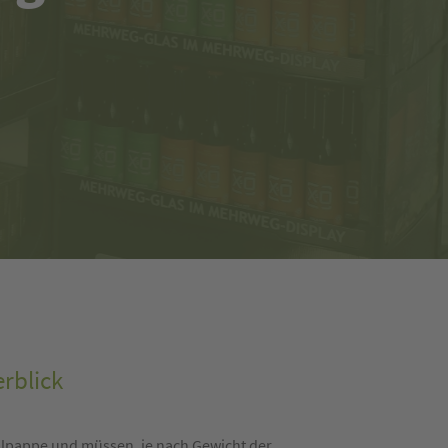
rblick
ellpappe und müssen, je nach Gewicht der