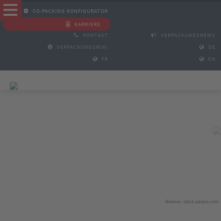
CO-PACKING KONFIGURATOR
KARRIERE
KONTAKT
VERPACKUNGSNEWS
VERPACKUNGSWIKI
DE
FR
EN
©sebra - stock.adobe.com