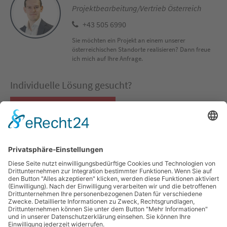
Projektbearbeitung/Vertrieb Österreich
+43 505 6990
Sie möchten ein Projekt an einem unserer
österreichischen Standorte realisieren? Dann freue
ich mich auf Ihre Anfrage.
Individuelle Lösung gesucht?
Co-Packing Konfigurator
QUICKLINKS
SOCIAL MEDIA
Co-Packing
LinkedIn