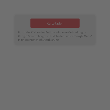
Karte laden
Durch das Klicken des Buttons wird eine Verbindung zu
Google-Servern hergestellt. Mehr dazu unter "Google Maps"
in unserer
Datenschutzerklärung
.