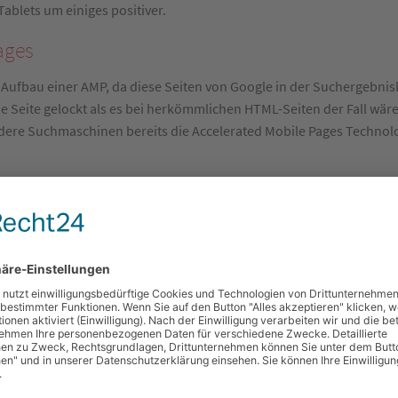
ablets um einiges positiver.
ages
Aufbau einer AMP, da diese Seiten von Google in der Suchergebnisl
e Seite gelockt als es bei herkömmlichen HTML-Seiten der Fall wär
dere Suchmaschinen bereits die Accelerated Mobile Pages Technolo
r an Bedeutung gewinnt, zeigt die Reihe an großen Unternehmen, di
 Twitter oder Pinterest sondern auch Online-Handelsplattformen wie