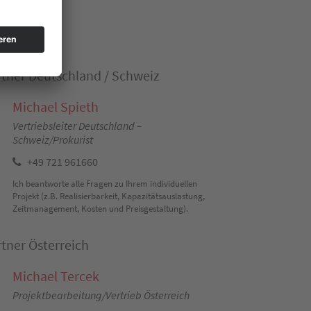
tner Deutschland / Schweiz
Michael Spieth
Vertriebsleiter Deutschland –
Schweiz/Prokurist
+49 721 961660
Ich beantworte alle Fragen zu Ihrem individuellen
Projekt (z.B. Realisierbarkeit, Kapazitätsauslastung,
Zeitmanagement, Kosten und Preisgestaltung).
tner Österreich
Michael Tercek
Projektbearbeitung/Vertrieb Österreich