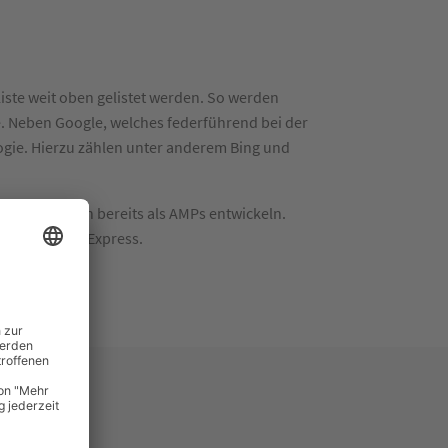
iste weit oben gelistet werden. So werden
e. Neben Google, welches federführend bei der
gie. Hierzu zählen unter anderem Bing und
e ihre Seiten bereits als AMPs entwickeln.
 eBay und AliExpress.