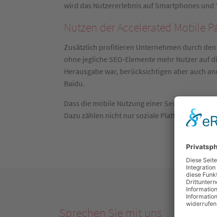
wird das Nutzererlebnis auf Smartphones und T
Nutzen der Accelerated Mobile P
Zusätzlich profitieren Unternehmen durch den 
ohne jegliche SEO-Elemente mehr Nutzer auf di
Herausgabe war, berücksichtigen aber auch an
Baidu.
Dass die mobile Nutzung einer Seite immer meh
Dazu zählen nicht nur soziale Plattformen wie
Sprechen Sie mit uns