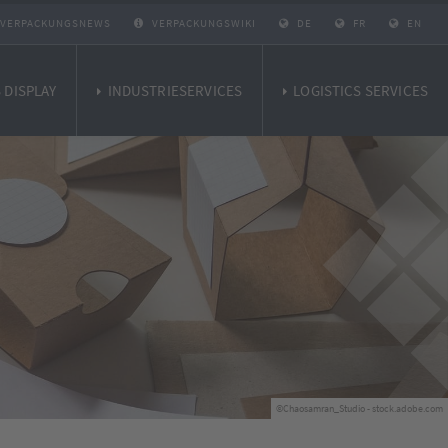
VERPACKUNGSNEWS
VERPACKUNGSWIKI
DE
FR
EN
 DISPLAY
INDUSTRIESERVICES
LOGISTICS SERVICES
©Chaosamran_Studio - stock.adobe.com
©sebra - stock.adobe.com