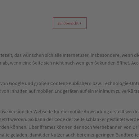
zur Übersicht
ezeit, das wünschen sich alle Internetuser, insbesondere, wenn d
b, wenn eine Seite sich nicht nach wenigen Sekunden öffnet. Acce
5 von Google und großen Content-Publishern bzw. Technologie-Un
dezeit von Inhalten auf mobilen Endgeräten auf ein Minimum zu verkü
ive Version der Webseite für die mobile Anwendung erstellt werde
zt werden. So kann der Code der Seite schlanker gestaltet werd
 werden können. Über iframes können dennoch Werbebanner von Dri
alte geladen, damit der Nutzer auch bei einer geringen Bandbreite 