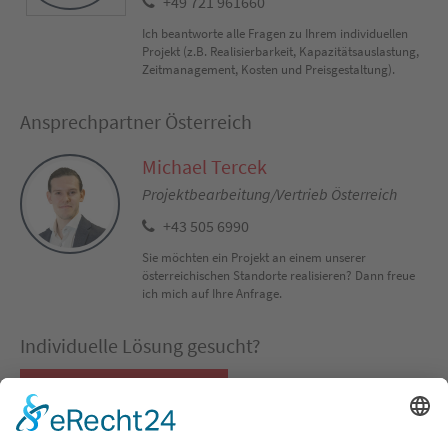
+49 721 961660
Ich beantworte alle Fragen zu Ihrem individuellen
Projekt (z.B. Realisierbarkeit, Kapazitätsauslastung,
Zeitmanagement, Kosten und Preisgestaltung).
Ansprechpartner Österreich
Michael Tercek
Projektbearbeitung/Vertrieb Österreich
+43 505 6990
Sie möchten ein Projekt an einem unserer
österreichischen Standorte realisieren? Dann freue
ich mich auf Ihre Anfrage.
Individuelle Lösung gesucht?
Co-Packing Konfigurator