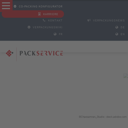
CO-PACKING KONFIGURATOR
KARRIERE
KONTAKT
VERPACKUNGSNEWS
VERPACKUNGSWIKI
DE
FR
EN
©Chaosamran_Studio - stock.adobe.com
©sebra - stock.adobe.com