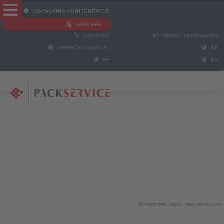
CO-PACKING KONFIGURATOR
KARRIERE
KONTAKT
VERPACKUNGSNEWS
VERPACKUNGSWIKI
DE
FR
EN
©Chaosamran_Studio - stock.adobe.com
©sebra - stock.adobe.com