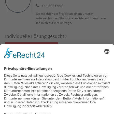
+43 505 6990
Sie möchten ein Projekt an einem unserer
österreichischen Standorte realisieren? Dann freue
ich mich auf Ihre Anfrage.
Individuelle Lösung gesucht?
Co-Packing Konfigurator
QUICKLINKS
SOCIAL MEDIA
Co-Packing
LinkedIn