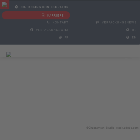
CO-PACKING KONFIGURATOR
KARRIERE
KONTAKT
VERPACKUNGSNEWS
VERPACKUNGSWIKI
DE
FR
EN
©Chaosamran_Studio - stock.adobe.com
©sebra - stock.adobe.com