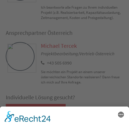
Ich beantworte alle Fragen zu Ihrem individuellen
Projekt (z.B. Realisierbarkeit, Kapazitätsauslastung,
Zeitmanagement, Kosten und Preisgestaltung).
Ansprechpartner Österreich
Michael Tercek
Projektbearbeitung/Vertrieb Österreich
+43 505 6990
Sie möchten ein Projekt an einem unserer
österreichischen Standorte realisieren? Dann freue
ich mich auf Ihre Anfrage.
Individuelle Lösung gesucht?
Co-Packing Konfigurator