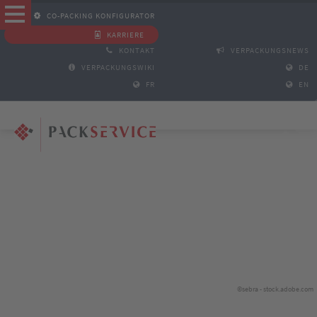
CO-PACKING KONFIGURATOR
KARRIERE
KONTAKT
VERPACKUNGSNEWS
VERPACKUNGSWIKI
DE
FR
EN
©sebra - stock.adobe.com