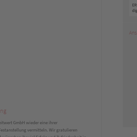
ER
di
Ans
ung
eitwert GmbH wieder eine ihrer
Festanstellung vermitteln. Wir gratulieren