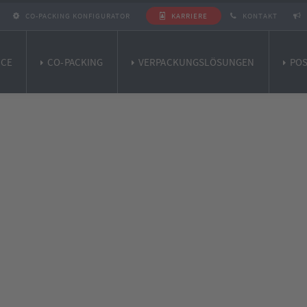
CO-PACKING KONFIGURATOR
KARRIERE
KONTAKT
ICE
CO-PACKING
VERPACKUNGSLÖSUNGEN
POS