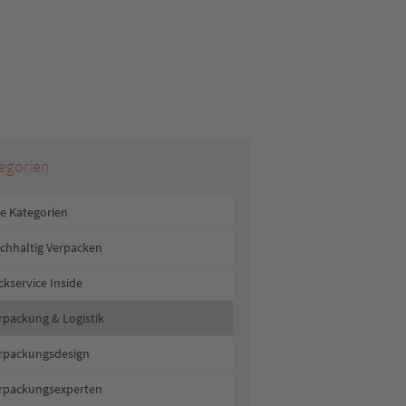
egorien
le Kategorien
chhaltig Verpacken
ckservice Inside
rpackung & Logistik
rpackungsdesign
rpackungsexperten