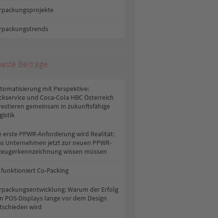
rpackungsprojekte
rpackungstrends
este Beiträge
tomatisierung mit Perspektive:
ckservice und Coca-Cola HBC Österreich
vestieren gemeinsam in zukunftsfähige
gistik
e erste PPWR-Anforderung wird Realität:
s Unternehmen jetzt zur neuen PPWR-
zeugerkennzeichnung wissen müssen
 funktioniert Co-Packing
rpackungsentwicklung: Warum der Erfolg
n POS-Displays lange vor dem Design
tschieden wird