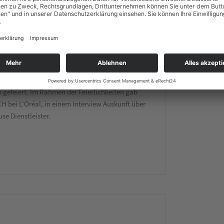
s Co-Packing Dienstleisters Packservice im
gefeiert. Im Rahmen der Feierlichkeiten gab
 bei L’Oréal, in einem Interview Auskunft über
e Dienstleister.