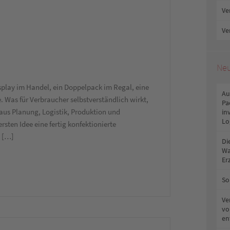
Ve
Ve
Neu
isplay im Handel, ein Doppelpack im Regal, eine
Au
 Was für Verbraucher selbstverständlich wirkt,
Pa
aus Planung, Logistik, Produktion und
in
Lo
sten Idee eine fertig konfektionierte
t […]
Di
Wa
Er
So
Ve
vo
en