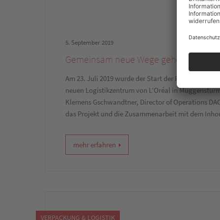
5. September 2019
Gemeinsam neue Wege gehen
Am 23. Juli 2019 wurde der Start der Produktion de
neuen Logistikzentrum von L’Oréal in Muggensturm 
Klemens Gschwandtner, Director of Operations DACH
das Projekt und die Zusammenarbeit mit dem Inhous
mehr erfahren
VERPACKUNG & LOGISTIK