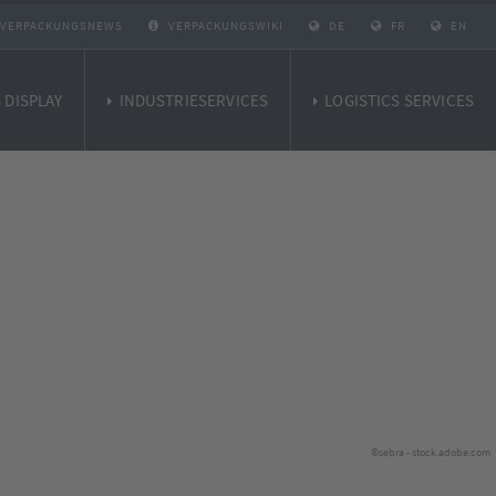
VERPACKUNGSNEWS
VERPACKUNGSWIKI
DE
FR
EN
 DISPLAY
INDUSTRIESERVICES
LOGISTICS SERVICES
©sebra - stock.adobe.com