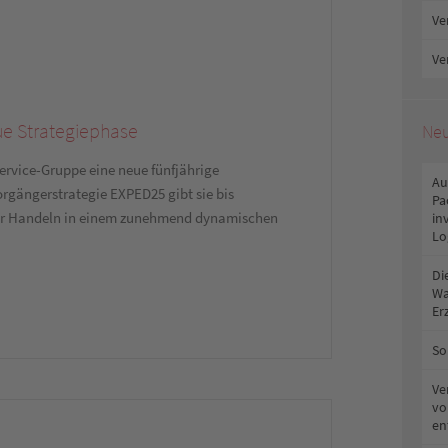
Ve
Ve
eue Strategiephase
Neu
service-Gruppe eine neue fünfjährige
Au
orgängerstrategie EXPED25 gibt sie bis
Pa
unser Handeln in einem zunehmend dynamischen
in
Lo
Di
Wa
Er
So
Ve
vo
en