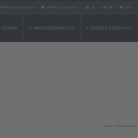
VERPACKUNGSNEWS
VERPACKUNGSWIKI
DE
FR
EN
 DISPLAY
INDUSTRIESERVICES
LOGISTICS SERVICES
©sebra - stock.adobe.com