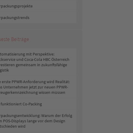
rpackungsprojekte
rpackungstrends
este Beiträge
tomatisierung mit Perspektive:
ckservice und Coca-Cola HBC Österreich
vestieren gemeinsam in zukunftsfähige
gistik
e erste PPWR-Anforderung wird Realität:
s Unternehmen jetzt zur neuen PPWR-
zeugerkennzeichnung wissen müssen
 funktioniert Co-Packing
rpackungsentwicklung: Warum der Erfolg
n POS-Displays lange vor dem Design
tschieden wird