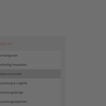
egorien
le Kategorien
chhaltig Verpacken
ckservice Inside
rpackung & Logistik
rpackungsdesign
rpackungsexperten