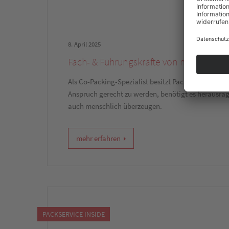
8. April 2025
Fach- & Führungskräfte von morgen
Als Co-Packing-Spezialist besitzt Packservice ein
Anspruch gerecht zu werden, benötigt es herausrag
auch menschlich überzeugen.
mehr erfahren
PACKSERVICE INSIDE