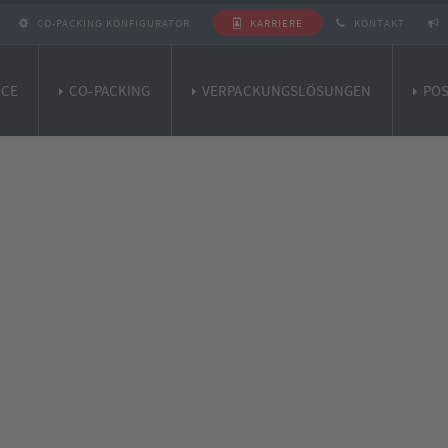
CO-PACKING KONFIGURATOR
KARRIERE
KONTAKT
ICE
CO-PACKING
VERPACKUNGSLÖSUNGEN
POS