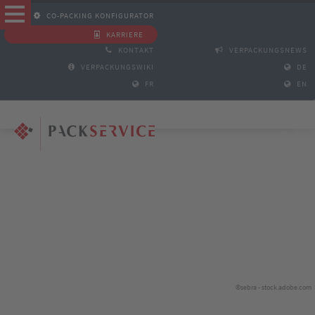
CO-PACKING KONFIGURATOR
KARRIERE
KONTAKT
VERPACKUNGSNEWS
VERPACKUNGSWIKI
DE
FR
EN
©sebra - stock.adobe.com