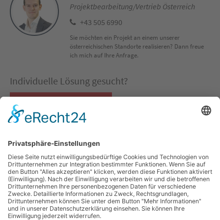
Projektbearbeitung/Vertrieb Österreich
+43 505 6990
Sie möchten ein Projekt an einem unserer
österreichischen Standorte realisieren? Dann freue
ich mich auf Ihre Anfrage.
Individuelle Lösung gesucht?
Co-Packing Konfigurator
QUICKLINKS
SOCIAL MEDIA
Co-Packing
LinkedIn